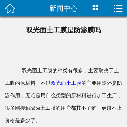



新闻中心
首页

公司简介
双光面土工膜是防渗膜吗
新闻中心
产品展示
工程案例
双光面土工膜的种类有很多，主要取决于土
联系我们
工膜的原材料，不过
双光面土工膜
的主要用途还是防
渗作用，无论是用什么类型的原材料进行加工生产，
很多刚接触hdpe土工膜的用户都其不了解，更谈不上
价格是多少了。