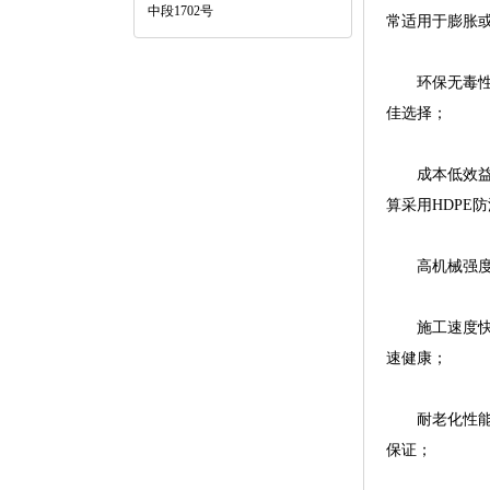
中段1702号
常适用于膨胀
环保无毒性—
佳选择；
成本低效益高
算采用HDPE
高机械强度—防
施工速度快—
速健康；
耐老化性能—
保证；