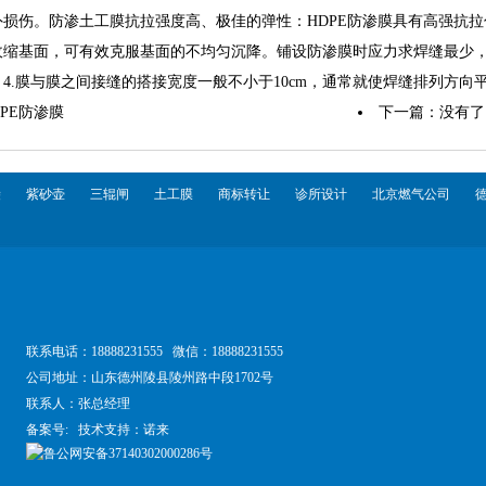
外损伤。防渗土工膜抗拉强度高、极佳的弹性：HDPE防渗膜具有高强抗
收缩基面，可有效克服基面的不均匀沉降。铺设防渗膜时应力求焊缝最少
4.膜与膜之间接缝的搭接宽度一般不小于10cm，通常就使焊缝排列方
DPE防渗膜
下一篇：没有了
袋
紫砂壶
三辊闸
土工膜
商标转让
诊所设计
北京燃气公司
联系电话：18888231555 微信：18888231555
公司地址：山东德州陵县陵州路中段1702号
联系人：
张总经理
备案号:
技术支持：
诺来
鲁公网安备37140302000286号