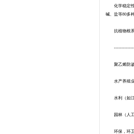
化学稳定性—
碱、盐等80多
抗植物根系—
-----------------
聚乙烯防渗
水产养殖业（
水利（如江河
园林（人工湖
环保，环卫（