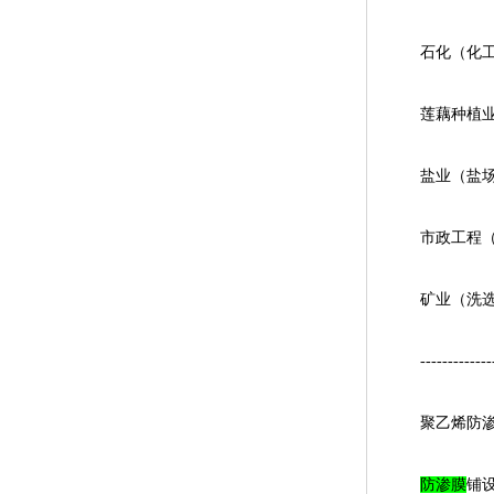
石化（化工厂
莲藕种植业（
盐业（盐场结
市政工程（地
矿业（洗选池
-----------------
聚乙烯防渗
防渗膜
铺