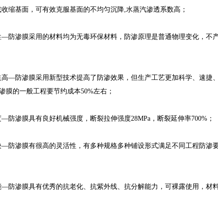
或收缩基面，可有效克服基面的不均匀沉降,水蒸汽渗透系数高；
防渗膜采用的材料均为无毒环保材料，防渗原理是普通物理变化，不产
—防渗膜采用新型技术提高了防渗效果，但生产工艺更加科学、速捷、
防渗膜的一般工程要节约成本50%左右；
渗膜具有良好机械强度，断裂拉伸强度28MPa，断裂延伸率700%；
防渗膜有很高的灵活性，有多种规格多种铺设形式满足不同工程防渗要
防渗膜具有优秀的抗老化、抗紫外线、抗分解能力，可裸露使用，材料使用