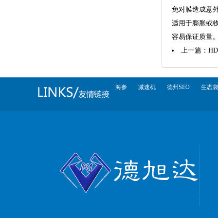
免对膜造成意
适用于膨胀或
容易保证质量。
上一篇：
H
海参
减速机
德州SEO
生态