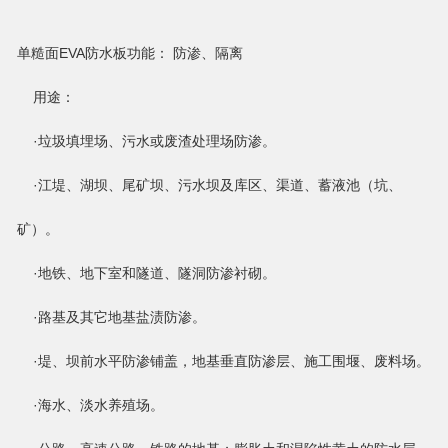
单糙面EVA防水板功能： 防渗、隔离
用途：
·垃圾填埋场、污水或废渣处理场防渗。
·江堤、湖坝、尾矿坝、污水坝及库区、渠道、蓄液池（坑、
矿）。
·地铁、地下室和隧道、隧洞防渗衬砌。
·路基及其它地基盐渍防渗。
·堤、坝前水平防渗铺盖，地基垂直防渗层、施工围堰、废料场。
·海水、淡水养殖场。