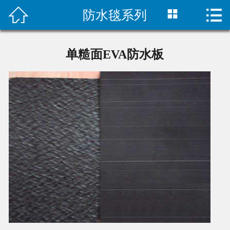



防水毯系列
首页

公司简介
单糙面EVA防水板
新闻中心
产品展示
工程案例
联系我们