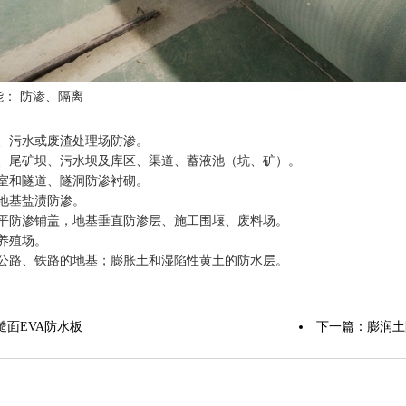
能： 防渗、
隔离
、污水或废渣处理场防渗。
、尾矿坝、污水坝及库区、渠道、蓄液池（坑、矿）。
室和隧道、隧洞防渗衬砌。
地基盐渍防渗。
平防渗铺盖，地基垂直防渗层、施工围堰、废料场。
养殖场。
公路、铁路的地基；膨胀土和湿陷性黄土的防水层。
糙面EVA防水板
下一篇：
膨润土