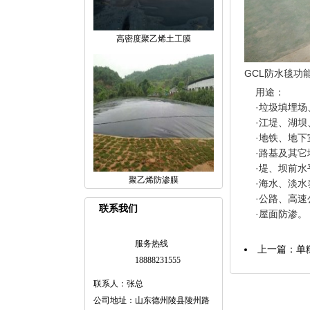
高密度聚乙烯土工膜
GCL防水毯功
用途：
·垃圾填埋场
·江堤、湖坝
·地铁、地下
·路基及其它
·堤、坝前水
聚乙烯防渗膜
·海水、淡水
·公路、高速
联系我们
·屋面防渗。
服务热线
上一篇：
单
18888231555
联系人：张总
公司地址：山东德州陵县陵州路